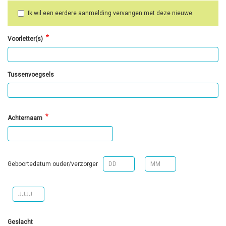
Ik wil een eerdere aanmelding vervangen met deze nieuwe.
Voorletter(s)
Tussenvoegsels
Achternaam
Geboortedatum ouder/verzorger
Geslacht