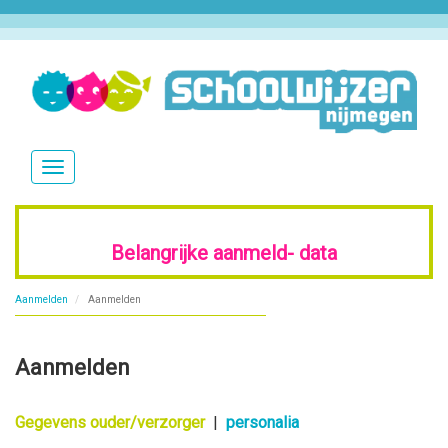
Overslaan
en
naar
de
inhoud
Navigatie
gaan
wisselen
Belangrijke aanmeld-
data
Aanmelden
Aanmelden
Aanmelden
Gegevens ouder/verzorger
|
personalia