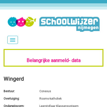
Overslaan
en
naar
de
inhoud
Navigatie
gaan
wisselen
Belangrijke aanmeld-
data
Wingerd
Bestuur
Conexus
Overtuiging
Rooms-katholiek
Onderwijsvorm
Leerstofjaar Klassensysteem