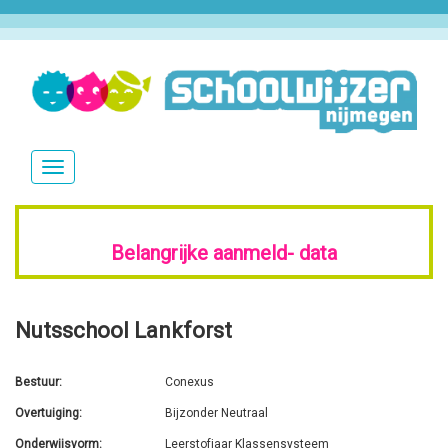
Overslaan
en
naar
de
inhoud
Navigatie
gaan
wisselen
Belangrijke aanmeld-
data
Nutsschool Lankforst
Bestuur
Conexus
Overtuiging
Bijzonder Neutraal
Onderwijsvorm
Leerstofjaar Klassensysteem