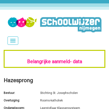
Overslaan
en
naar
de
inhoud
Navigatie
gaan
wisselen
Belangrijke aanmeld-
data
Hazesprong
Bestuur
Stichting St. Josephscholen
Overtuiging
Rooms-katholiek
Onderwijsvorm
Leerstofjaar Klassensysteem